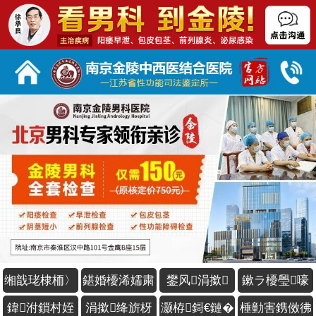
缃戠珯棣栭〉
鍖婚櫌浠嬬粛
鐢风涓撳
鏉ラ櫌璺嚎
鍏泭鎻村姪
涓撳绛旂枒
灏栫鎶€鏈�
棰勭害鎸傚彿