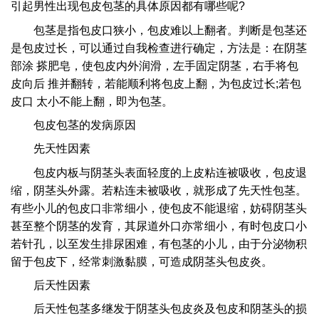
引起男性出现包皮包茎的具体原因都有哪些呢?
包茎是指包皮口狭小，包皮难以上翻者。判断是包茎还
是包皮过长，可以通过自我检查进行确定，方法是：在阴茎
部涂 搽肥皂，使包皮内外润滑，左手固定阴茎，右手将包
皮向后 推并翻转，若能顺利将包皮上翻，为包皮过长;若包
皮口 太小不能上翻，即为包茎。
包皮包茎的发病原因
先天性因素
包皮内板与阴茎头表面轻度的上皮粘连被吸收，包皮退
缩，阴茎头外露。若粘连未被吸收，就形成了先天性包茎。
有些小儿的包皮口非常细小，使包皮不能退缩，妨碍阴茎头
甚至整个阴茎的发育，其尿道外口亦常细小，有时包皮口小
若针孔，以至发生排尿困难，有包茎的小儿，由于分泌物积
留于包皮下，经常刺激黏膜，可造成阴茎头包皮炎。
后天性因素
后天性包茎多继发于阴茎头包皮炎及包皮和阴茎头的损