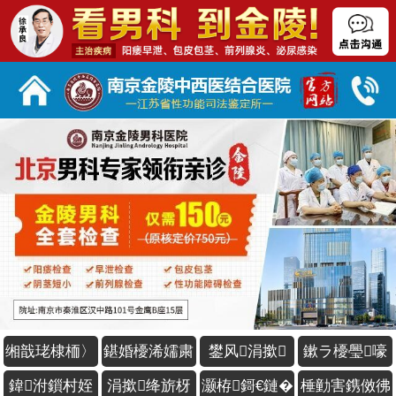
缃戠珯棣栭〉
鍖婚櫌浠嬬粛
鐢风涓撳
鏉ラ櫌璺嚎
鍏泭鎻村姪
涓撳绛旂枒
灏栫鎶€鏈�
棰勭害鎸傚彿