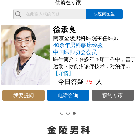
—— 优势在专家 ——
快速问医生
李国君
南京金陵男科医院主治医师
20余年男科临床经验
中国优生协会生殖健康专业委员会
会员
医生简介：男性不育、性功能障碍、
前列腺疾病、泌尿生殖感染，具有独
到的见解。...
【详情】
今日答疑
88
人
我要提问
电话咨询
预约专家