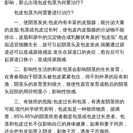
影响，那么出现包皮包茎为何要治疗?
包皮包茎为何需要进行治疗?
一、使阴茎发炎;包皮内有丰富的皮脂腺，能分泌大量
的皮脂.包茎或包皮过长时，使包皮内皮脂腺的分泌物不能
排出，皮脂和尿中的沉淀物合成乳酪状奇臭的"包皮垢".包皮
垢适宜细菌生长，故可引起阴茎头及包皮发炎.病菌通过尿
道还可以造成尿路感染.发生在尿道口的炎症，愈合后可引
起尿道口狭小，造成排尿困难.
二、影响性生活的和谐;包茎会影响阴茎的生长发育，
在青春期由于阴茎头被包皮紧紧包住，得不到外界的应有刺
激，阴茎头的发育受到很大，致使性器官发育成熟后的阴茎
头冠部的周径明显小，影响性快感.
三、有致癌的危险;包皮过长和包茎，有诱发阴茎癌的
可能.现代科学研究表明，包皮垢是一种致癌物质，据调
查，85%-95%的阴茎癌患者都是包茎或包皮过长患者。包
茎和包皮过长不仅影响自己的身体健康，如果和妻子同房，
还会把包皮垢带入阴道，刺激子宫，诱发子宫颈癌.