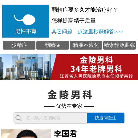
弱精症要多久才能治疗好？
怎样提高精子质量
其它问题，点这里秒获解答>>>
少精症
弱精症
精液不液化
精索静脉曲张
—— 优势在专家 ——
快速问医生
李国君