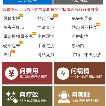
温馨提示：点击下方与您相符的症状快速获取解决方案
射精太快
勃起不硬
龟头有异味
龟头有红点
性欲低下
勃起后不持久
尿急尿频尿不尽
小便浑浊
小便刺痛
硬不起来
手淫过度
尿滴白
早泄
射精无力
结婚半年没小孩