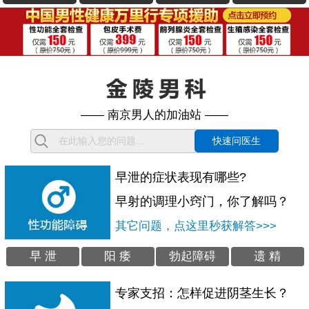
—— 南京男人的加油站 ——
快速问医生
早泄的症状表现有哪些?
早射的调理小窍门，你了解吗？
其它问题，点这里秒获解答>>>
早 泄
阳 痿
勃起障碍
遗 精
专家支招：怎样促进阴茎生长？