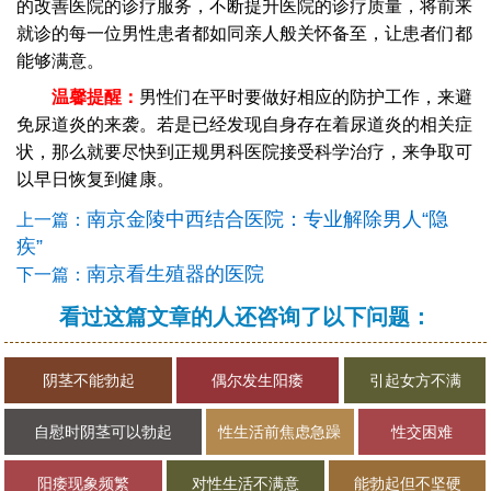
的改善医院的诊疗服务，不断提升医院的诊疗质量，将前来
就诊的每一位男性患者都如同亲人般关怀备至，让患者们都
能够满意。
温馨提醒：
男性们在平时要做好相应的防护工作，来避
免尿道炎的来袭。若是已经发现自身存在着尿道炎的相关症
状，那么就要尽快到正规男科医院接受科学治疗，来争取可
以早日恢复到健康。
南京金陵中西结合医院：专业解除男人“隐
上一篇：
疾”
南京看生殖器的医院
下一篇：
看过这篇文章的人还咨询了以下问题：
阴茎不能勃起
偶尔发生阳痿
引起女方不满
自慰时阴茎可以勃起
性生活前焦虑急躁
性交困难
阳痿现象频繁
对性生活不满意
能勃起但不坚硬