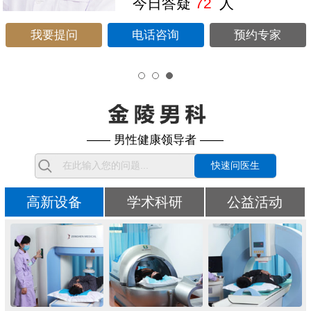
今日答疑
72
人
我要提问
电话咨询
预约专家
—— 男性健康领导者 ——
快速问医生
高新设备
学术科研
公益活动