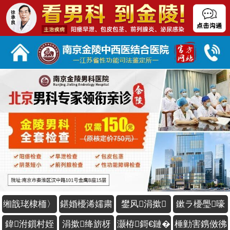
缃戠珯棣栭〉
鍖婚櫌浠嬬粛
鐢风涓撳
鏉ラ櫌璺嚎
鍏泭鎻村姪
涓撳绛旂枒
灏栫鎶€鏈�
棰勭害鎸傚彿