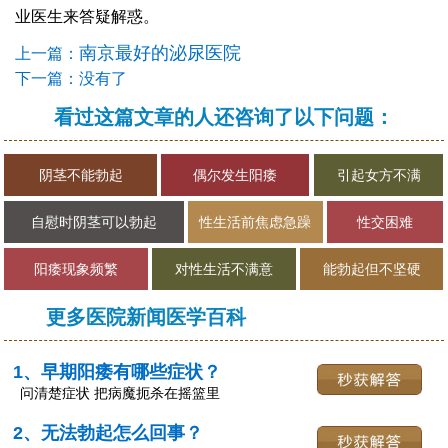
业医生来答疑解惑。
南京最好的泌尿医院
上一篇：
下一篇：没有了
看过这篇文章的人还咨询了以下问题：
阴茎不能勃起
偶尔发生阳痿
引起女方不满
自慰时阴茎可以勃起
性生活前焦虑急躁
性交困难
阳痿现象频繁
对性生活不满意
能勃起但不坚硬
更多医院新闻医学百科
1、早期阳痿有哪些症状？
问清楚症状 把病魔扼杀在摇篮里
2、无法勃起怎么回事？