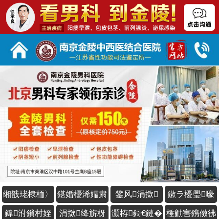
缃戠珯棣栭〉
鍖婚櫌浠嬬粛
鐢风涓撳
鏉ラ櫌璺嚎
鍏泭鎻村姪
涓撳绛旂枒
灏栫鎶€鏈�
棰勭害鎸傚彿