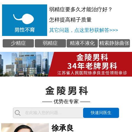
弱精症要多久才能治疗好？
怎样提高精子质量
其它问题，点这里秒获解答>>>
少精症
弱精症
精液不液化
精索静脉曲张
—— 优势在专家 ——
快速问医生
徐承良