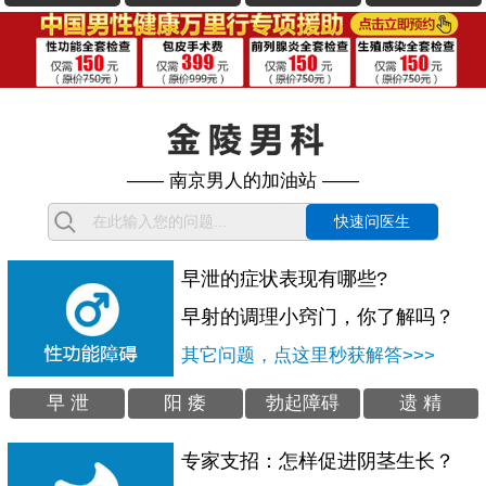
—— 南京男人的加油站 ——
快速问医生
早泄的症状表现有哪些?
早射的调理小窍门，你了解吗？
其它问题，点这里秒获解答>>>
早 泄
阳 痿
勃起障碍
遗 精
专家支招：怎样促进阴茎生长？