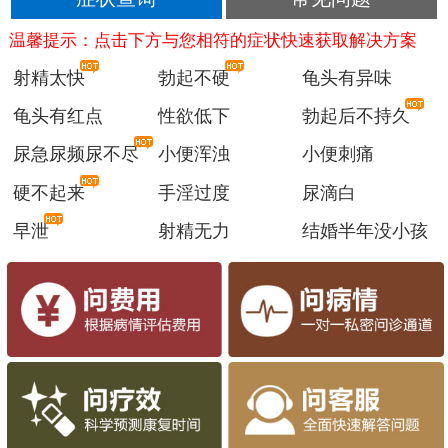
温馨提示：点击下方与您相符的症状快速获取解决方案
射精太快
勃起不硬
龟头有异味
龟头有红点
性欲低下
勃起后不持久
尿急尿频尿不尽
小便浑浊
小便刺痛
硬不起来
手淫过度
尿滴白
早泄
射精无力
结婚半年没小孩