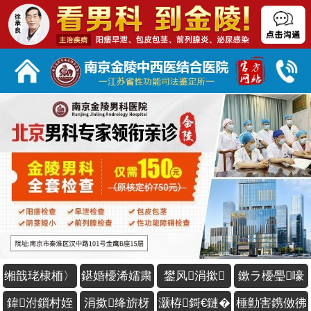
南京金陵男科专家
给您发了1条信息
您好，请问有什么可以帮到您？
缃戠珯棣栭〉
鍖婚櫌浠嬬粛
鐢风涓撳
鏉ラ櫌璺嚎
鍏泭鎻村姪
涓撳绛旂枒
灏栫鎶€鏈�
棰勭害鎸傚彿