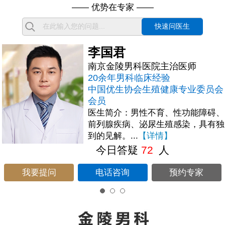
—— 优势在专家 ——
快速问医生
谭伟明
医师
南京金陵男科医院主治
20余年男科临床经验
专业委员会
毕业于四川大学临床医
医生简介:对男性泌尿疾
性功能障碍、
治疗，有较深入的研究，结
感染，具有独
【详情】
今日答疑
80
人
我要提问
电话咨询
预
约专家